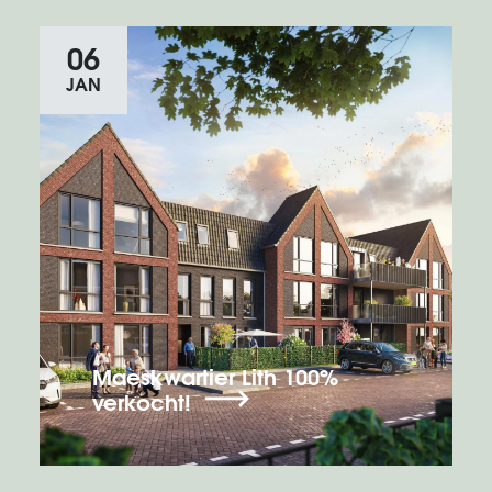
06
JAN
Maeskwartier Lith 100%
verkocht!