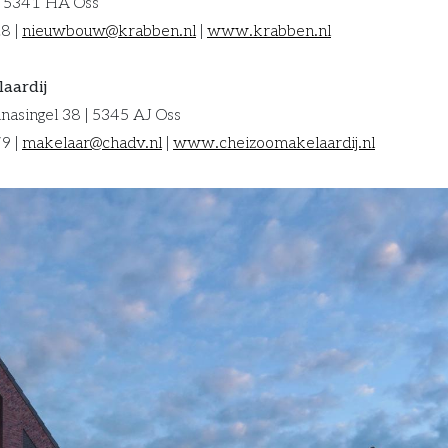
 | 5341 HA Oss
8 |
nieuwbouw@krabben.nl
|
www.krabben.nl
aardij
nasingel 38 | 5345 AJ Oss
9 |
makelaar@chadv.nl
|
www.cheizoomakelaardij.nl