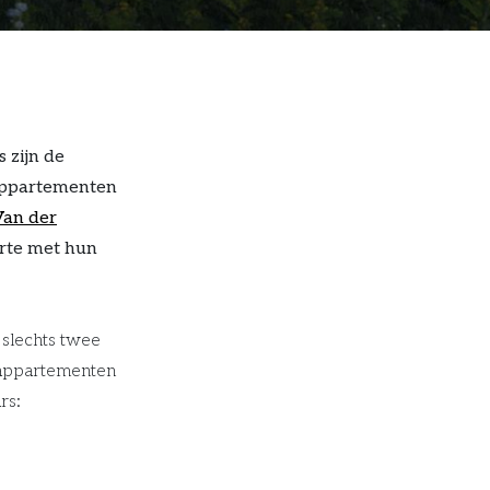
 zijn de
 appartementen
Van der
arte met hun
 slechts twee
 appartementen
rs: