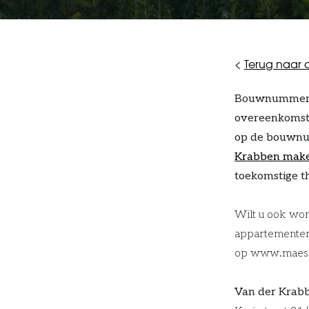
<
Terug naar o
Bouwnummer
overeenkomste
op de bouwnu
Krabben make
toekomstige th
Wilt u ook won
appartementen
op www.maeskw
Van der Krabb