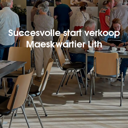
Succesvolle start verkoop
Maeskwartier Lith