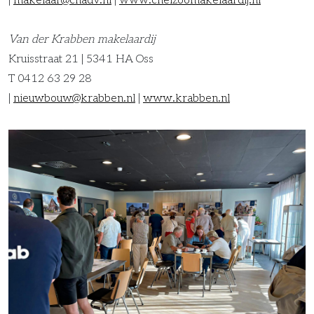
|
makelaar@chadv.nl
|
www.cheizoomakelaardij.nl
Van der Krabben makelaardij
Kruisstraat 21 | 5341 HA Oss
T 0412 63 29 28
|
nieuwbouw@krabben.nl
|
www.krabben.nl