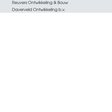
Reuvers Ontwikkeling & Bouw
Daverveld Ontwikkeling b.v.
Gemeente Oss
Cheizoo Makelaardij
Ron Cheizoo
Hertogin Johannasingel 38
5345 AJ Oss
0412 40 51 79
makelaar@chadv.nl
Van der Krabben Makelaardij | Oss
Heidi Oosterveen
Kruisstraat 21
5341 HA Oss